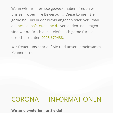
Wenn wir Ihr Inter­es­se geweckt haben, freu­en wir
uns sehr über Ihre Bewer­bung. Die­se kön­nen Sie
ger­ne bei uns in der Pra­xis abge­ben oder per Email
an
ines.schoofs@t‑online.de
ver­sen­den. Bei Fra­gen
sind wir natür­lich auch tele­fo­nisch ger­ne für Sie
erreich­bar unter:
0228 670438
.
Wir freu­en uns sehr auf Sie und unser gemein­sa­mes
Kennenlernen!
CORONA — INFORMATIONEN
Wir sind wei­ter­hin für Sie da!