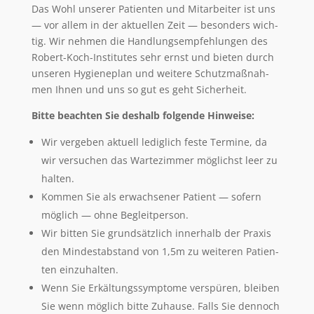
Das Wohl unse­rer Pati­en­ten und Mit­ar­bei­ter ist uns
— vor allem in der aktu­el­len Zeit — beson­ders wich­
tig. Wir neh­men die Hand­lungs­emp­feh­lun­gen des
Robert-Koch-Insti­tu­tes sehr ernst und bie­ten durch
unse­ren Hygie­ne­plan und wei­te­re Schutz­maß­nah­
men Ihnen und uns so gut es geht Sicherheit.
Bit­te beach­ten Sie des­halb fol­gen­de Hinweise:
Wir ver­ge­ben aktu­ell ledig­lich fes­te Ter­mi­ne, da
wir ver­su­chen das War­te­zim­mer mög­lichst leer zu
halten.
Kom­men Sie als erwach­se­ner Pati­ent — sofern
mög­lich — ohne Begleitperson.
Wir bit­ten Sie grund­sätz­lich inner­halb der Pra­xis
den Min­dest­ab­stand von 1,5m zu wei­te­ren Pati­en­
ten einzuhalten.
Wenn Sie Erkäl­tungs­sym­pto­me ver­spü­ren, blei­ben
Sie wenn mög­lich bit­te Zuhau­se. Falls Sie den­noch