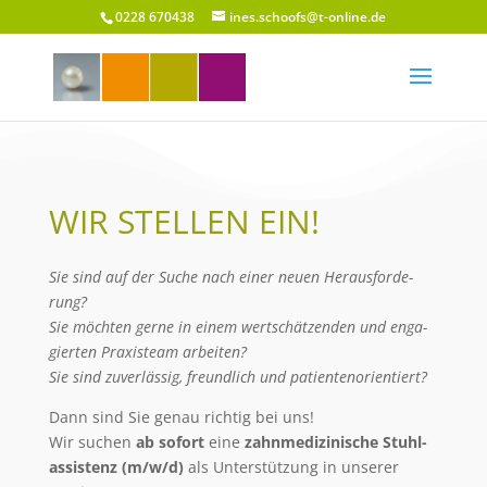
0228 670438
ines.schoofs@t-online.de
WIR STELLEN EIN!
Sie sind auf der Suche nach einer neu­en Her­aus­for­de­
rung?
Sie möch­ten ger­ne in einem wert­schät­zen­den und enga­
gier­ten Pra­xis­team arbei­ten?
Sie sind zuver­läs­sig, freund­lich und patientenorientiert?
Dann sind Sie genau rich­tig bei uns!
Wir suchen
ab sofort
eine
zahn­me­di­zi­ni­sche Stuh­l­
as­sis­tenz (m/w/d)
als Unter­stüt­zung in unse­rer