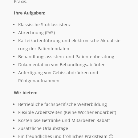
Praxis.
Ihre Auf­ga­ben:
Klas­si­sche Stuhlassistenz
Abrech­nung (PVS)
Kar­tei­kar­ten­füh­rung und elek­tro­ni­sche Aktua­li­sie­
rung der Patientendaten
Behand­lungs­as­sis­tenz und Patientenberatung
Doku­men­ta­ti­on von Behandlungsabläufen
Anfer­ti­gung von Gebiss­ab­drü­cken und
Röntgenaufnahmen
Wir bie­ten:
Betrieb­li­che fach­spe­zi­fi­sche Weiterbildung
Fle­xi­ble Arbeits­zei­ten (Kei­ne Wochenendarbeit)
Kos­ten­lo­se Geträn­ke und Mitarbeiter-Rabatt
Zusätz­li­che Urlaubstage
Ein freund­li­ches und fröh­li­ches Praxisteam 🙂